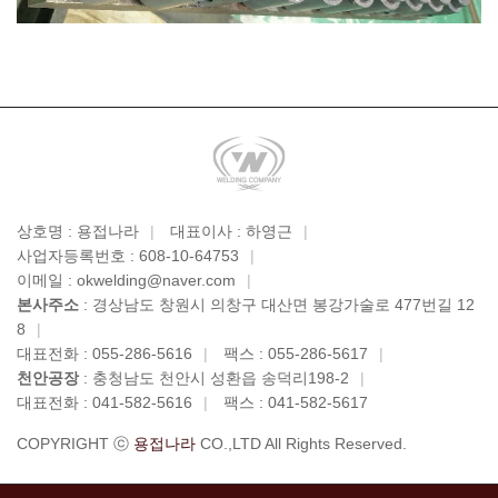
상호명 : 용접나라
|
대표이사 : 하영근
|
사업자등록번호 : 608-10-64753
|
이메일 : okwelding@naver.com
|
본사주소
: 경상남도 창원시 의창구 대산면 봉강가술로 477번길 12
8
|
대표전화 : 055-286-5616
|
팩스 : 055-286-5617
|
천안공장
: 충청남도 천안시 성환읍 송덕리198-2
|
대표전화 : 041-582-5616
|
팩스 : 041-582-5617
COPYRIGHT ⓒ
용접나라
CO.,LTD All Rights Reserved.