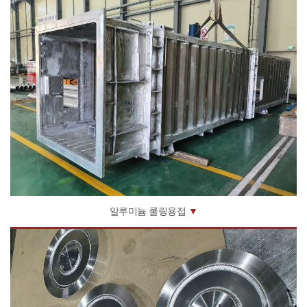
알루미늄 쿨링용접
▼