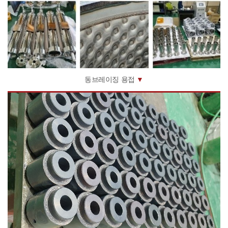
동브레이징 용접
▼