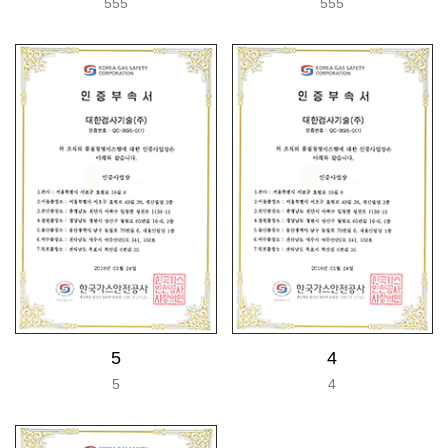
555
555
5
4
5
4