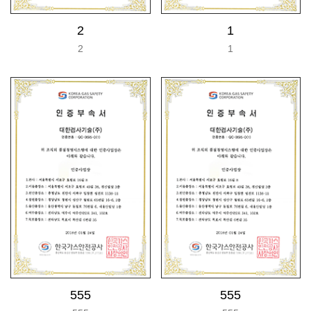
2
1
2
1
555
555