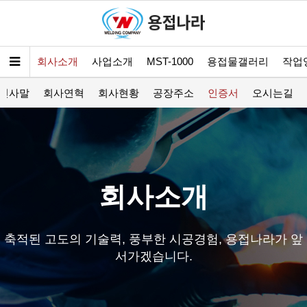
회사소개
사업소개
MST-1000
용접물갤러리
작업
인사말
회사연혁
회사현황
공장주소
인증서
오시는길
회사소개
축적된 고도의 기술력, 풍부한 시공경험, 용접나라가 앞
서가겠습니다.