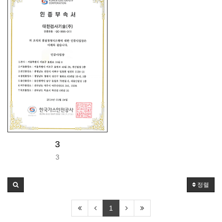
3
3
정렬
1