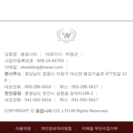
상호명 : 용접나라
|
대표이사 : 하영근
|
사업자등록번호 : 608-10-64753
|
이메일 : okwelding@naver.com
|
본사주소
: 경상남도 창원시 의창구 대산면 봉강가술로 477번길 12
8
|
대표전화 : 055-286-5616
|
팩스 : 055-286-5617
|
천안공장
: 충청남도 천안시 성환읍 송덕리198-2
|
대표전화 : 041-582-5616
|
팩스 : 041-582-5617
COPYRIGHT ⓒ
용접나라
CO.,LTD All Rights Reserved.
이용약관
개인정보처리방침
이메일 무단수집거부