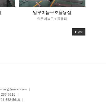
접
알루미늄구조물용접
알루미늄구조물용접
정렬
lding@naver.com
|
286-5616
|
41-582-5616
|