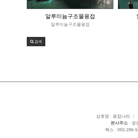
알루미늄구조물용접
알루미늄구조물용접
검색
상호명 : 용접나라
|
본사주소
: 경
팩스 : 055-286-5