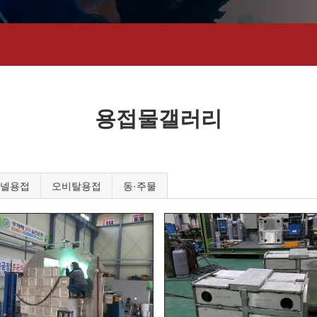
용접물갤러리
넬용접
오비탈용접
동·주물