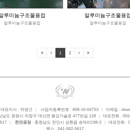
알루미늄구조물용접
알루미늄구조물용
알루미늄구조물용접
알루미늄구조물용접
1
2
대표이사 : 하영근
|
사업자등록번호 : 608-10-64753
|
이메일 : okwe
상남도 창원시 의창구 대산면 봉강가술로 477번길 128
|
대표전화 : 055-
617
|
천안공장
: 충청남도 천안시 성환읍 송덕리198-2
|
대표전화 : 0
팩스 : 041-582-5617