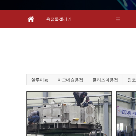
용접물갤러리
알루미늄
마그네슘용접
플리즈마용접
인코