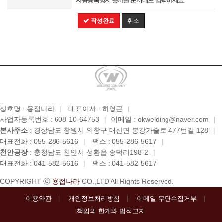
자동등록방지 숫자를 순서대로 입력하세요.
작성완료
취소
상호명 : 용접나라
|
대표이사 : 하영근
|
사업자등록번호 : 608-10-64753
|
이메일 : okwelding@naver.com
|
본사주소
: 경상남도 창원시 의창구 대산면 봉강가술로 477번길 128
|
대표전화 : 055-286-5616
|
팩스 : 055-286-5617
|
천안공장
: 충청남도 천안시 성환읍 송덕리198-2
|
대표전화 : 041-582-5616
|
팩스 : 041-582-5617
COPYRIGHT ⓒ
용접나라
CO.,LTD All Rights Reserved.
이용약관
개인정보처리방침
이메일 무단수집거부
책임의 한계와 법적고지