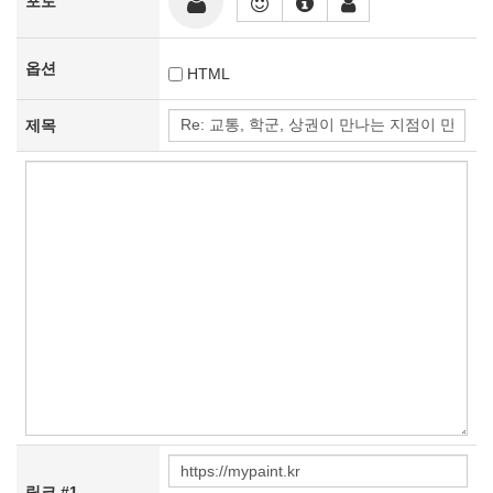
포토
옵션
HTML
제목
링크 #1