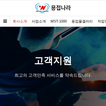
회사소개
사업소개
MST-1000
용접물갤러리
작업
고객지원
최고의 고객만족 서비스를 약속드립니다.