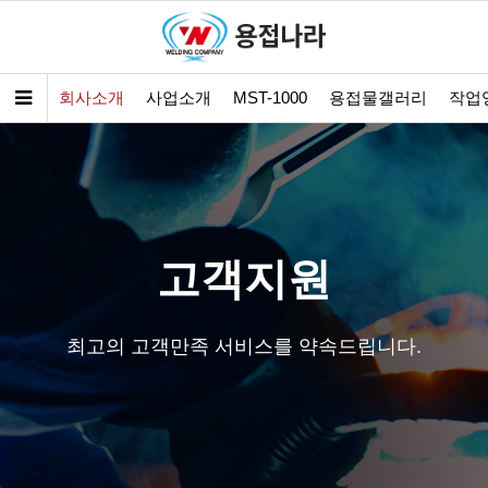
회사소개
사업소개
MST-1000
용접물갤러리
작업
고객지원
최고의 고객만족 서비스를 약속드립니다.