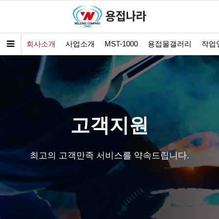
회사소개
사업소개
MST-1000
용접물갤러리
작업
고객지원
최고의 고객만족 서비스를 약속드립니다.