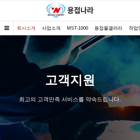
회사소개
사업소개
MST-1000
용접물갤러리
작업
고객지원
최고의 고객만족 서비스를 약속드립니다.