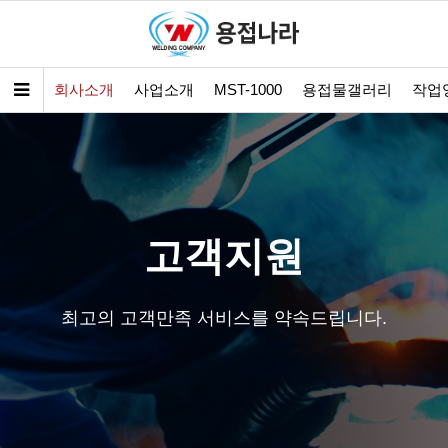
회사소개
사업소개
MST-1000
용접물갤러리
작업
고객지원
최고의 고객만족 서비스를 약속드립니다.