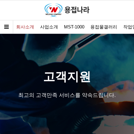
회사소개
사업소개
MST-1000
용접물갤러리
작업
고객지원
최고의 고객만족 서비스를 약속드립니다.