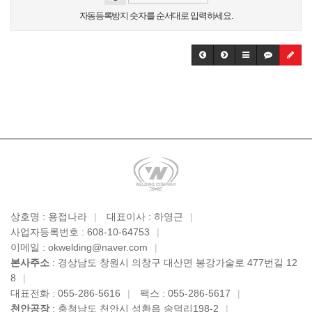
자동등록방지 숫자를 순서대로 입력하세요.
상호명 : 용접나라
|
대표이사 : 하영근
|
사업자등록번호 : 608-10-64753
|
이메일 : okwelding@naver.com
|
본사주소
: 경상남도 창원시 의창구 대산면 봉강가술로 477번길 12
8
|
대표전화 : 055-286-5616
|
팩스 : 055-286-5617
|
천안공장
: 충청남도 천안시 성환읍 송덕리198-2
|