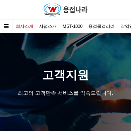
회사소개
사업소개
MST-1000
용접물갤러리
작업
고객지원
최고의 고객만족 서비스를 약속드립니다.