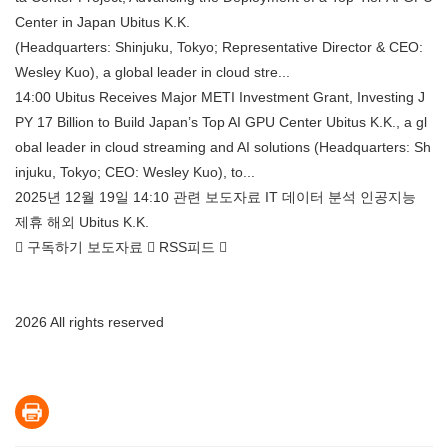
Center in Japan Ubitus K.K.
(Headquarters: Shinjuku, Tokyo; Representative Director & CEO:
Wesley Kuo), a global leader in cloud stre...
14:00 Ubitus Receives Major METI Investment Grant, Investing J
PY 17 Billion to Build Japan’s Top AI GPU Center Ubitus K.K., a gl
obal leader in cloud streaming and AI solutions (Headquarters: Sh
injuku, Tokyo; CEO: Wesley Kuo), to...
2025년 12월 19일 14:10 관련 보도자료 IT 데이터 분석 인공지능
제휴 해외 Ubitus K.K.
 구독하기 보도자료  RSS피드 
2026 All rights reserved