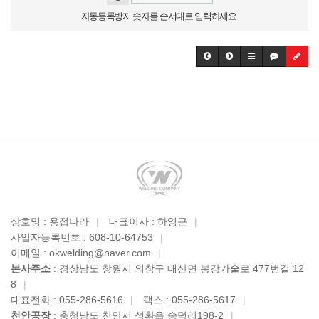
자동등록방지 숫자를 순서대로 입력하세요.
상호명 : 용접나라
|
대표이사 : 하영근
|
사업자등록번호 : 608-10-64753
|
이메일 : okwelding@naver.com
|
본사주소
: 경상남도 창원시 의창구 대산면 봉강가술로 477번길 12
8
|
대표전화 : 055-286-5616
|
팩스 : 055-286-5617
|
천안공장
: 충청남도 천안시 성환읍 송덕리198-2
|