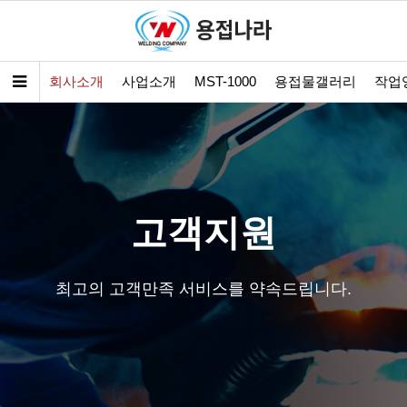
회사소개
사업소개
MST-1000
용접물갤러리
작업
고객지원
최고의 고객만족 서비스를 약속드립니다.