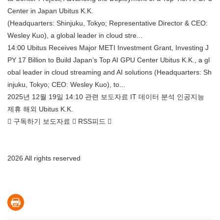
Center in Japan Ubitus K.K.
(Headquarters: Shinjuku, Tokyo; Representative Director & CEO:
Wesley Kuo), a global leader in cloud stre...
14:00 Ubitus Receives Major METI Investment Grant, Investing J
PY 17 Billion to Build Japan’s Top AI GPU Center Ubitus K.K., a gl
obal leader in cloud streaming and AI solutions (Headquarters: Sh
injuku, Tokyo; CEO: Wesley Kuo), to...
2025년 12월 19일 14:10 관련 보도자료 IT 데이터 분석 인공지능
제휴 해외 Ubitus K.K.
 구독하기 보도자료  RSS피드 
2026 All rights reserved