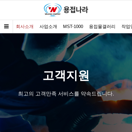
회사소개
사업소개
MST-1000
용접물갤러리
작업
고객지원
최고의 고객만족 서비스를 약속드립니다.