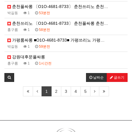
춘천풀싸롱 〔O1O-4681-8733〕 춘천쓰리노 춘천…
박길동
1
53분전
춘천쓰리노 〔O1O-4681-8733〕 춘천풀싸롱 춘천…
홍구름
1
58분전
가평룸싸롱 ■O1O-4681-8733■ 가평쓰리노 가평…
박길동
1
59분전
강원대후문풀싸롱
홍구름
1
1시간전
날짜순
글쓰기
1
2
3
4
5