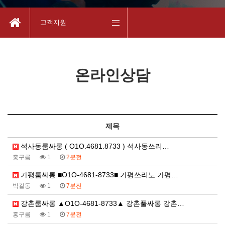
고객지원
온라인상담
제목
석사동룸싸롱 ( O1O.4681.8733 ) 석사동쓰리…
홍구름
1
2분전
가평룸싸롱 ■O1O-4681-8733■ 가평쓰리노 가평…
박길동
1
7분전
강촌룸싸롱 ▲O1O-4681-8733▲ 강촌풀싸롱 강촌…
홍구름
1
7분전