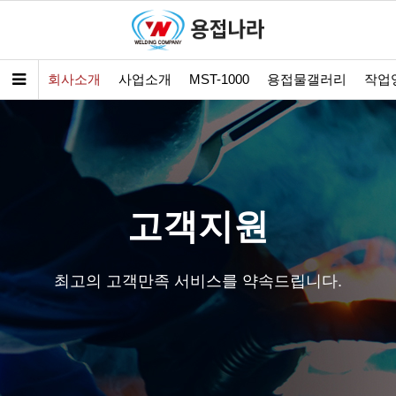
회사소개
사업소개
MST-1000
용접물갤러리
작업
고객지원
최고의 고객만족 서비스를 약속드립니다.