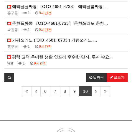
애막골풀싸롱 〈O1O-4681-8733〉 애막골룸싸롱 …
홍구름
1
9시간전
춘천풀싸롱 〔O1O-4681-8733〕 춘천쓰리노 춘천…
박길동
1
9시간전
가평쓰리노 ( OiO=4681=8733 ) 가평쓰리노 …
홍구름
1
9시간전
평택 고덕 우미린 생활 인프라 우수한 단지, 투자 수요…
test
1
9시간전
날짜순
글쓰기
6
7
8
9
10