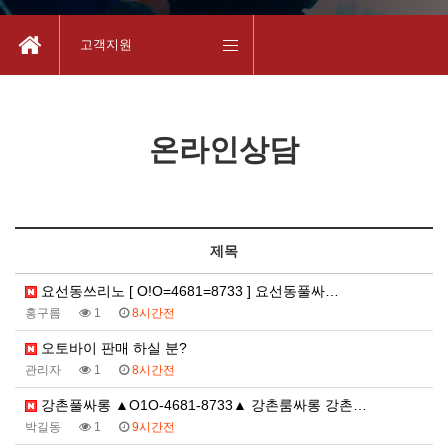
고객지원
온라인상담
제목
요선동쓰리노 [ O!O=4681=8733 ] 요선동풀싸…
홍구름
1
8시간전
오토바이 판매 하실 분?
관리자
1
8시간전
강촌풀싸롱 ▲O1O-4681-8733▲ 강촌룸싸롱 강촌…
박길동
1
9시간전