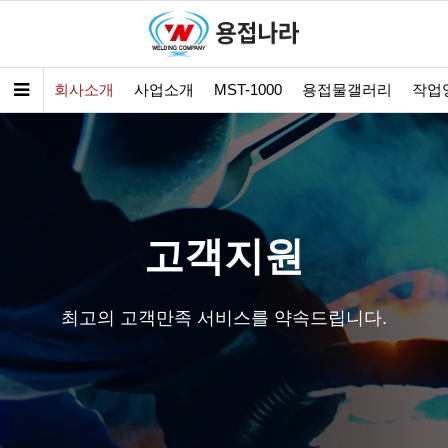
회사소개
사업소개
MST-1000
용접물갤러리
작업
고객지원
최고의 고객만족 서비스를 약속드립니다.