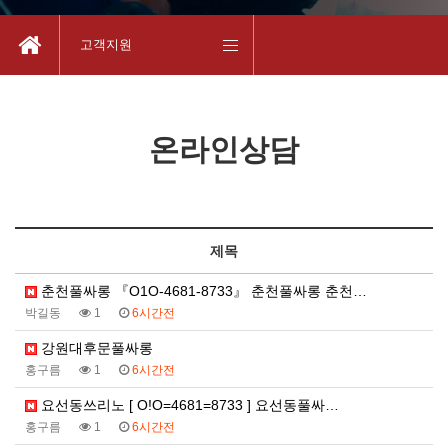
고객지원
온라인상담
제목
춘천풀싸롱 『O1O-4681-8733』 춘천풀싸롱 춘천…
박길동
1
6시간전
강원대후문풀싸롱
홍구름
1
6시간전
요선동쓰리노 [ O!O=4681=8733 ] 요선동풀싸…
홍구름
1
6시간전