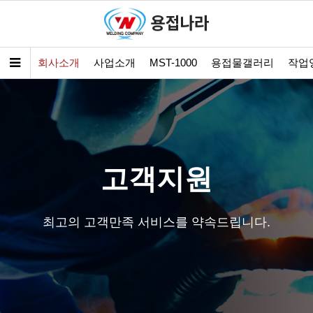
회사소개
사업소개
MST-1000
용접물갤러리
작업
고객지원
최고의 고객만족 서비스를 약속드립니다.