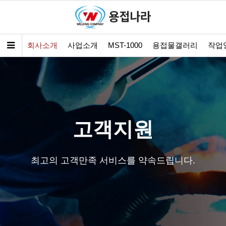
회사소개
사업소개
MST-1000
용접물갤러리
작업
고객지원
최고의 고객만족 서비스를 약속드립니다.