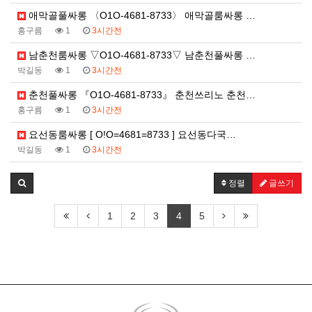
애막골풀싸롱 〈O1O-4681-8733〉 애막골룸싸롱 …
홍구름
1
3시간전
남춘천룸싸롱 ▽O1O-4681-8733▽ 남춘천풀싸롱 …
박길동
1
3시간전
춘천풀싸롱 『O1O-4681-8733』 춘천쓰리노 춘천…
홍구름
1
3시간전
요선동룸싸롱 [ O!O=4681=8733 ] 요선동다국…
박길동
1
3시간전
정렬
글쓰기
1
2
3
4
5