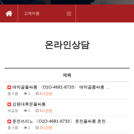
고객지원
온라인상담
제목
애막골풀싸롱 〈O1O-4681-8733〉 애막골룸싸롱 …
홍구름
1
2시간전
강원대후문풀싸롱
박길동
1
2시간전
춘천쓰리노 〔O1O-4681-8733〕 춘천풀싸롱 춘천…
홍구름
1
2시간전