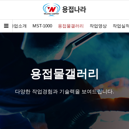
개
사업소개
MST-1000
용접물갤러리
작업영상
작업실
용접물갤러리
다양한 작업경험과 기술력을 보여드립니다.